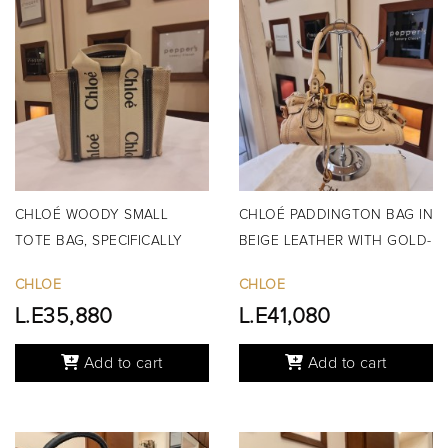
CHLOÉ WOODY SMALL
CHLOÉ PADDINGTON BAG IN
TOTE BAG, SPECIFICALLY
BEIGE LEATHER WITH GOLD-
THE BEIGE...
TO...
CHLOE
CHLOE
L.E35,880
L.E41,080
Add to cart
Add to cart