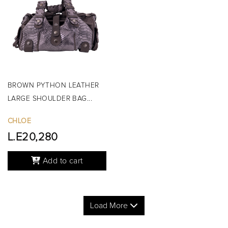
BROWN PYTHON LEATHER
LARGE SHOULDER BAG...
CHLOE
L.E20,280
CHLOE
Out Of Stock
Add to cart
Load More